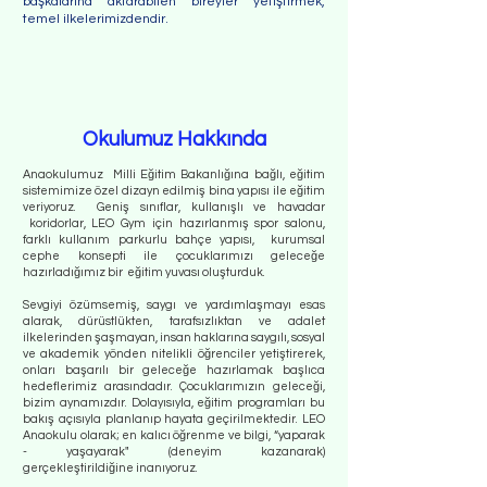
başkalarına aktarabilen bireyler yetiştirmek,
temel ilkelerimizdendir.
Okulumuz Hakkında
Anaokulumuz Milli Eğitim Bakanlığına bağlı, eğitim
sistemimize özel dizayn edilmiş bina yapısı ile eğitim
veriyoruz. Geniş sınıflar, kullanışlı ve havadar
koridorlar, LEO Gym için hazırlanmış spor salonu,
farklı kullanım parkurlu bahçe yapısı, kurumsal
cephe konsepti ile çocuklarımızı geleceğe
hazırladığımız bir eğitim yuvası oluşturduk.
Sevgiyi özümsemiş, saygı ve yardımlaşmayı esas
alarak, dürüstlükten, tarafsızlıktan ve adalet
ilkelerinden şaşmayan, insan haklarına saygılı, sosyal
ve akademik yönden nitelikli öğrenciler yetiştirerek,
onları başarılı bir geleceğe hazırlamak başlıca
hedeflerimiz arasındadır. Çocuklarımızın geleceği,
bizim aynamızdır. Dolayısıyla, eğitim programları bu
bakış açısıyla planlanıp hayata geçirilmektedir. LEO
Anaokulu olarak; en kalıcı öğrenme ve bilgi, “yaparak
- yaşayarak" (deneyim kazanarak)
gerçekleştirildiğine inanıyoruz.