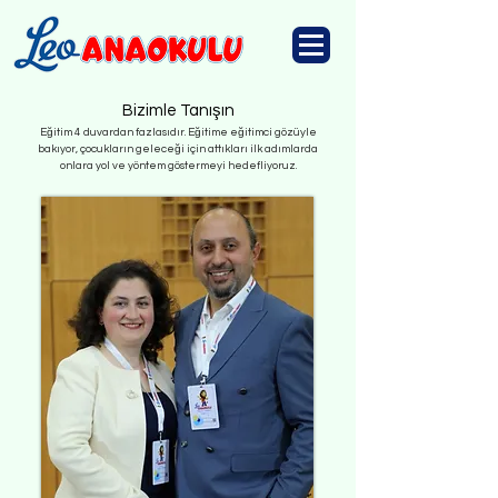
Bizimle Tanışın
Eğitim 4 duvardan fazlasıdır. Eğitime eğitimci gözüyle
bakıyor, çocukların geleceği için attıkları ilk adımlarda
onlara yol ve yöntem göstermeyi hedefliyoruz.