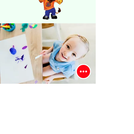
Vizyon
Misyonumuz ışığında, geleceğe güler yüzle
bakan, vizyon ve öngörü sahibi, ailesinin
gururu, ülkesinin değeri, "bir dünya
vatandaşı" yetiştirmek okulumuzun
vizyonudur.