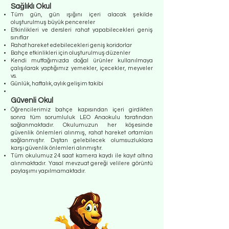
Sağlıklı Okul
Tüm gün, gün ışığını içeri alacak şekilde
oluşturulmuş büyük pencereler
Etkinlikleri ve dersleri rahat yapabilecekleri geniş
sınıflar
Rahat hareket edebilecekleri geniş koridorlar
Bahçe etkinlikleri için oluşturulmuş düzenler
Kendi mutfağımızda doğal ürünler kullanılmaya
çalışılarak yaptığımız yemekler, içecekler, meyveler
vs.
Günlük, haftalık, aylık gelişim takibi
Güvenli Okul
Öğrencilerimiz bahçe kapısından içeri girdikten
sonra tüm sorumluluk LEO Anaokulu​ tarafından
sağlanmaktadır. Okulumuzun her köşesinde
güvenlik önlemleri alınmış, rahat hareket ortamları
sağlanmıştır. Dıştan gelebilecek olumsuzluklara
karşı güvenlik önlemleri alınmıştır.​
Tüm okulumuz 24 saat kamera kaydı ile kayıt altına
alınmaktadır. Yasal mevzuat gereği velilere görüntü
paylaşımı yapılmamaktadır.