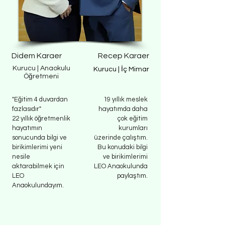
Didem Karaer
Recep Karaer
Kurucu | Anaokulu
Kurucu | İç Mimar
Öğretmeni
"Eğitim 4 duvardan
19 yıllık meslek
fazlasıdır"
hayatımda daha
22 yıllık öğretmenlik
çok eğitim
hayatımın
kurumları
sonucunda bilgi ve
üzerinde çalıştım.
birikimlerimi yeni
Bu konudaki bilgi
nesile
ve birikimlerimi
aktarabilmek için
LEO Anaokulunda
LEO
paylaştım.
Anaokulundayım.